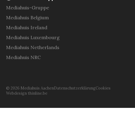
Mediahuis-Gruppe
Mediahuis Belgium
Mediahuis Ireland
Mediahuis Luxembourg
Mediahuis Netherlands
Mediahuis NRC
© 2026 Mediahuis Aachen
Datenschutzerklärung
Cookies
Webdesign thinline.be