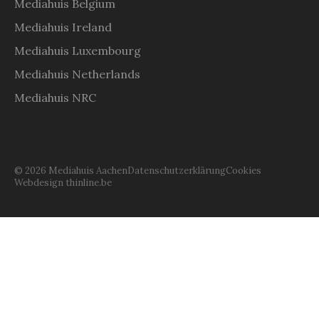
Mediahuis Belgium
Mediahuis Ireland
Mediahuis Luxembourg
Mediahuis Netherlands
Mediahuis NRC
© 2026 Mediahuis Aachen
Datenschutzerklärung
Cookies
Webdesign thinline.be