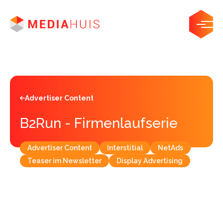
Advertiser Content
B2Run - Firmenlaufserie
Advertiser Content
Interstitial
NetAds
Teaser im Newsletter
Display Advertising