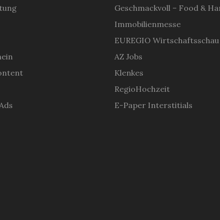
tung
Geschmackvoll – Food & H
Immobilienmesse
EUREGIO Wirtschaftsschau
hein
AZ Jobs
ontent
Klenkes
RegioHochzeit
 Ads
E-Paper Interstitials