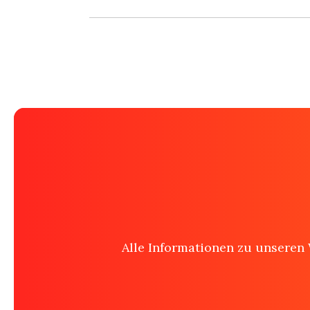
Jubiläumsanzeigen (p
Todesanzeigen (Mitt
Genesungs- oder Gu
Traueranzeigen (von
Weihnachts- oder N
Danksagungen nach
Jahresgedenken / Eri
Nachrufe (z. B. von
Alle Informationen zu unseren