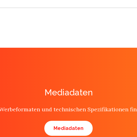
rivat oder geschäftlich)
eilung über den Todesfall)
te-Besserung-Anzeigen
 Familie, Freunden, Firma)
eujahrsgrüße
 Beerdigung
nnerung (z. B. zum 1. Todestag)
 Unternehmen oder Vereinen)
Mediadaten
 Werbeformaten und technischen Spezifikationen fin
Mediadaten