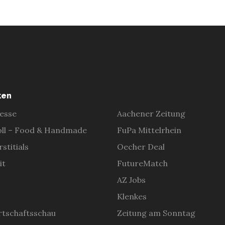
ken
esse
Aachener Zeitung
ll – Food & Handmade
FuPa Mittelrhein
stitials
Oecher Deal
it
FutureMatch
AZ Jobs
Klenkes
tschaftsschau
Zeitung am Sonntag