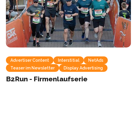
Advertiser Content
Interstitial
NetAds
Teaser im Newsletter
Display Advertising
B2Run - Firmenlaufserie