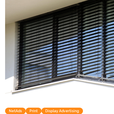
NetAds
Print
Display Advertising