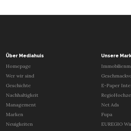
Über Mediahuis
Unsere Mar
Homepage
Immobilienm
Wer wir sind
Geschmackvo
Geschichte
E-Paper Inter
Nachhaltigkeit
RegioHochze
Management
Net Ads
Marken
Fupa
Neuigkeiten
EUREGIO Wir